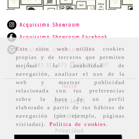
DISTRIBUIDORA DE MARCAS DE RO
Acquissimo Showroom
Acquissimo Showroom Facebook
Este sitio web utiliza cookies
Acquissimo Showroom GBP
propias y de terceros que permiten
983 313 873
685 667 297
mejorar la usabilidad de
navegación, analizar el uso de la
web y mostrar publicidad
Inicio
relacionada con tus preferencias
sobre la base de un perfil
Aviso Legal
elaborado a partir de tus hábitos de
Cookies
navegación (por ejemplo, páginas
visitadas).
Política de cookies
.
Privacidad